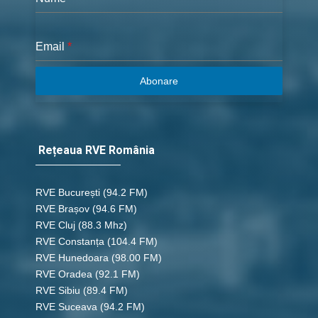
Email
*
Abonare
Rețeaua RVE România
RVE București
(94.2 FM)
RVE Brașov (94.6 FM)
RVE Cluj
(88.3 Mhz)
RVE Constanța
(104.4 FM)
RVE Hunedoara
(98.00 FM)
RVE Oradea
(92.1 FM)
RVE Sibiu
(89.4 FM)
RVE Suceava
(94.2 FM)