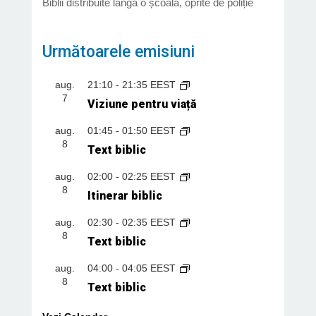
Biblii distribuite lângă o școală, oprite de poliție
Următoarele emisiuni
aug.
21:10
-
21:35
EEST
7
Viziune pentru viață
aug.
01:45
-
01:50
EEST
8
Text biblic
aug.
02:00
-
02:25
EEST
8
Itinerar biblic
aug.
02:30
-
02:35
EEST
8
Text biblic
aug.
04:00
-
04:05
EEST
8
Text biblic