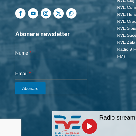
RVE Cluj
RVE Cons
RVE Hun
RVE Ora
RVE Sibi
Abonare newsletter
RVE Suc
RVE Zală
Radio 9 
Nume
*
FM)
Email
*
Abonare
Radio station 