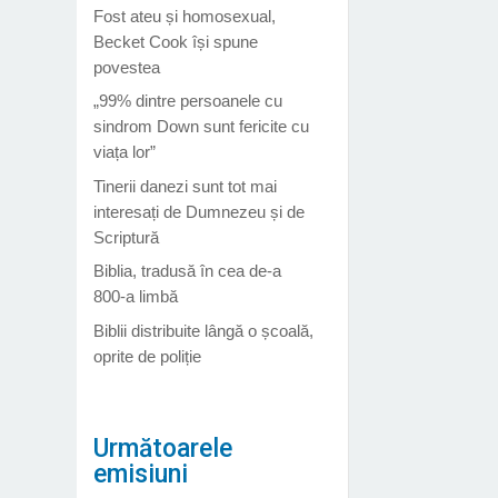
Fost ateu și homosexual,
Becket Cook își spune
povestea
„99% dintre persoanele cu
sindrom Down sunt fericite cu
viața lor”
Tinerii danezi sunt tot mai
interesați de Dumnezeu și de
Scriptură
Biblia, tradusă în cea de-a
800-a limbă
Biblii distribuite lângă o școală,
oprite de poliție
Următoarele
emisiuni