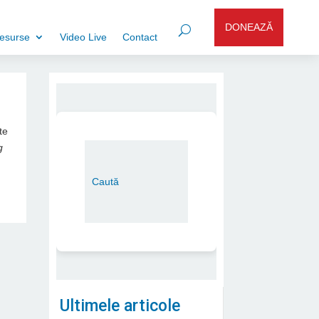
DONEAZĂ
esurse
Video Live
Contact
te
g
Ultimele articole