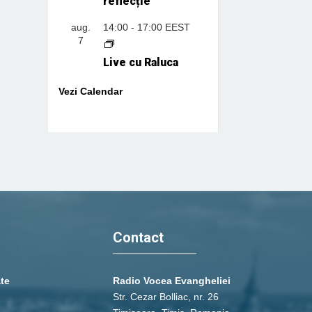
reflecție
aug.
14:00
-
17:00
EEST
7
Live cu Raluca
Vezi Calendar
Contact
ate
Radio Vocea Evangheliei
Str. Cezar Bolliac, nr. 26