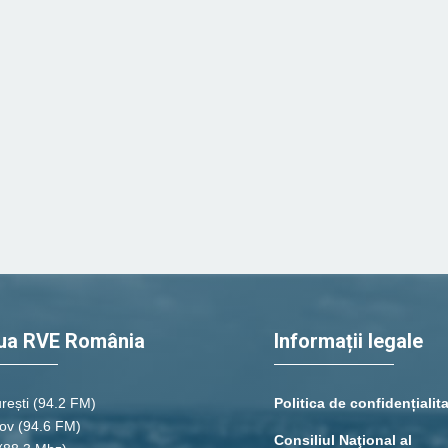
ua RVE România
Informații legale
rești
(94.2 FM)
Politica de confidențialit
ov (94.6 FM)
Consiliul Naţional al