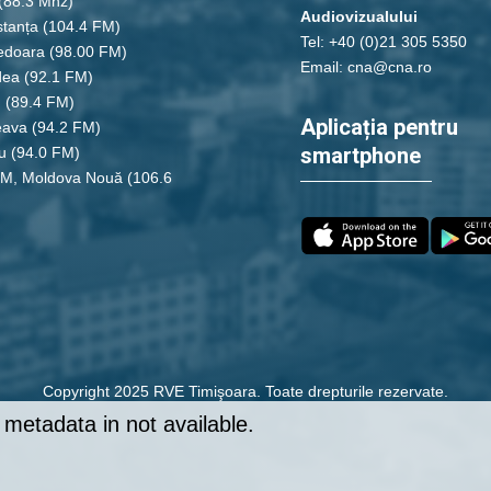
(88.3 Mhz)
Audiovizualului
tanța
(104.4 FM)
Tel: +40 (0)21 305 5350
edoara
(98.00 FM)
Email: cna@cna.ro
dea
(92.1 FM)
u
(89.4 FM)
Aplicația pentru
eava
(94.2 FM)
smartphone
u
(94.0 FM)
FM, Moldova Nouă
(106.6
Copyright 2025 RVE Timişoara. Toate drepturile rezervate.
is currently offline.