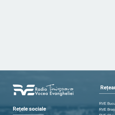
Rețea
RVE Bucu
Rețele sociale
RVE Braș