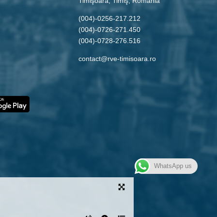
Timişoara, Timiş, Romania
(004)-0256-217.212
(004)-0726-271.450
(004)-0728-276.516
contact@rve-timisoara.ro
WhatsApp us