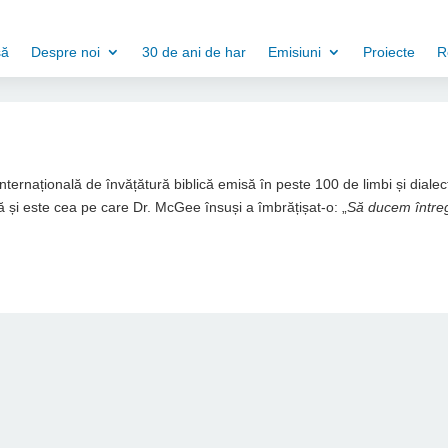
să
Despre noi
30 de ani de har
Emisiuni
Proiecte
R
 internațională de învățătură biblică emisă în peste 100 de limbi și dialec
 și este cea pe care Dr. McGee însuși a îmbrățișat-o: „
Să ducem între