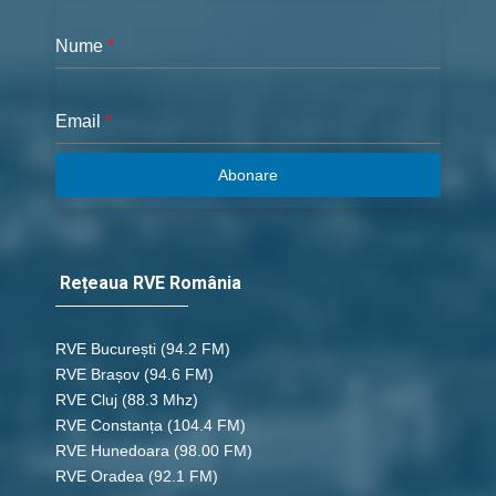
Nume
*
Email
*
Abonare
Rețeaua RVE România
RVE București
(94.2 FM)
RVE Brașov (94.6 FM)
RVE Cluj
(88.3 Mhz)
RVE Constanța
(104.4 FM)
RVE Hunedoara
(98.00 FM)
RVE Oradea
(92.1 FM)