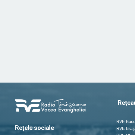
Rețea
RVE Bucu
Rețele sociale
RVE Braș