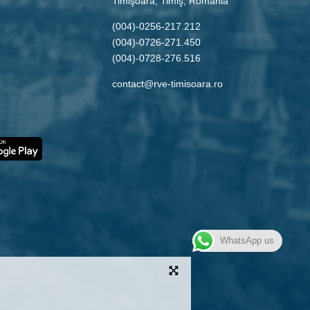
Timişoara, Timiş, Romania
(004)-0256-217.212
(004)-0726-271.450
(004)-0728-276.516
contact@rve-timisoara.ro
WhatsApp us