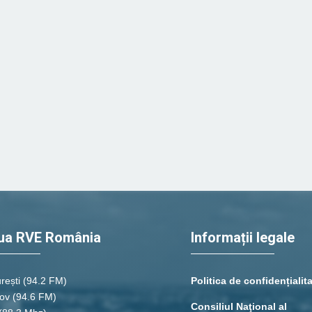
ua RVE România
Informații legale
rești
(94.2 FM)
Politica de confidențialit
ov (94.6 FM)
Consiliul Naţional al