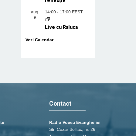
reflecție
aug.
14:00
-
17:00
EEST
6
Live cu Raluca
Vezi Calendar
Contact
ate
Radio Vocea Evangheliei
Str. Cezar Bolliac, nr. 26