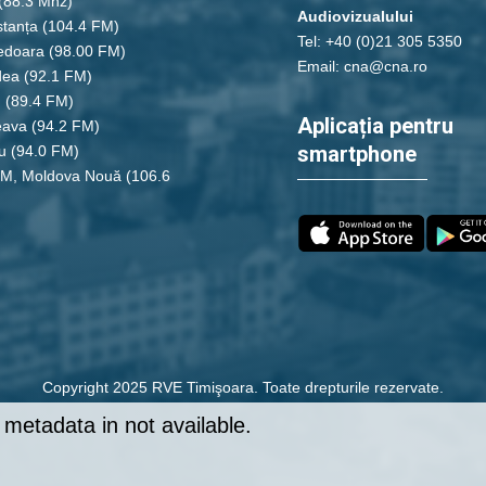
(88.3 Mhz)
Audiovizualului
tanța
(104.4 FM)
Tel: +40 (0)21 305 5350
edoara
(98.00 FM)
Email: cna@cna.ro
dea
(92.1 FM)
u
(89.4 FM)
Aplicația pentru
eava
(94.2 FM)
smartphone
u
(94.0 FM)
FM, Moldova Nouă
(106.6
Copyright 2025 RVE Timişoara. Toate drepturile rezervate.
metadata in not available.