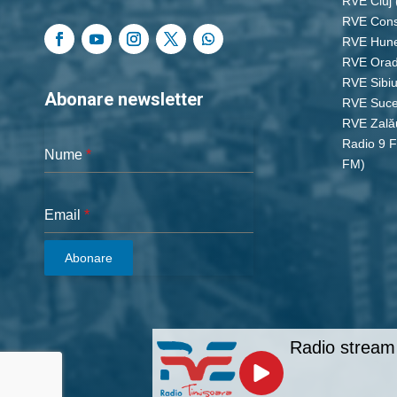
RVE Cluj
RVE Cons
RVE Hun
RVE Ora
RVE Sibi
Abonare newsletter
RVE Suc
RVE Zală
Radio 9 
Nume
*
FM)
Email
*
Abonare
Radio stream 