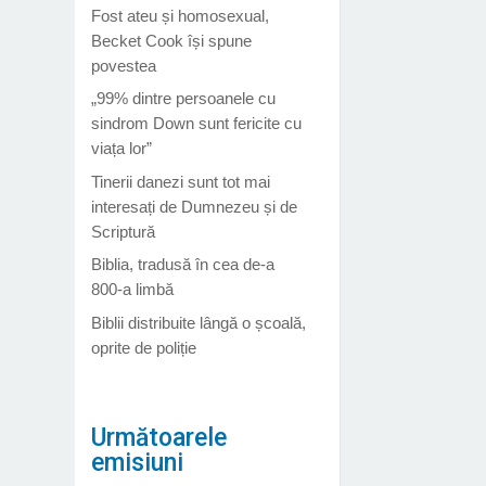
Fost ateu și homosexual,
Becket Cook își spune
povestea
„99% dintre persoanele cu
sindrom Down sunt fericite cu
viața lor”
Tinerii danezi sunt tot mai
interesați de Dumnezeu și de
Scriptură
Biblia, tradusă în cea de-a
800-a limbă
Biblii distribuite lângă o școală,
oprite de poliție
Următoarele
emisiuni