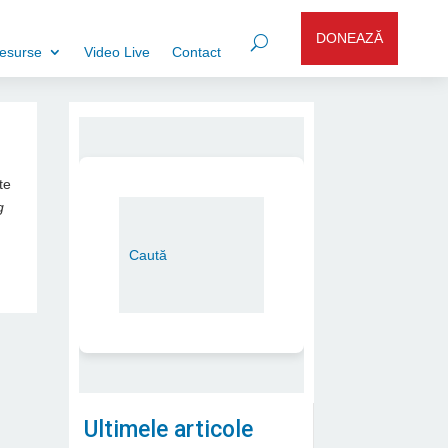
DONEAZĂ
esurse
Video Live
Contact
te
g
Ultimele articole