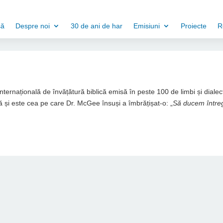
să
Despre noi
30 de ani de har
Emisiuni
Proiecte
R
 internațională de învățătură biblică emisă în peste 100 de limbi și dialec
 și este cea pe care Dr. McGee însuși a îmbrățișat-o: „
Să ducem între