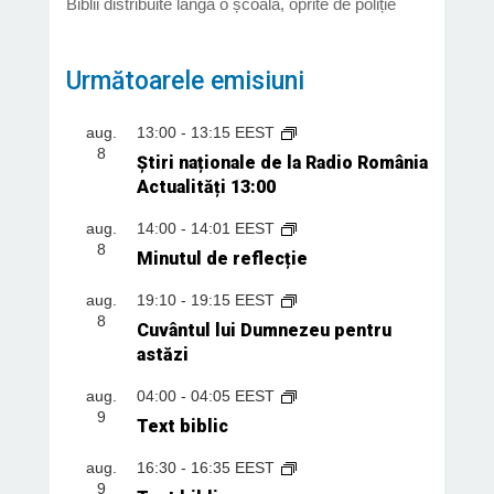
Biblii distribuite lângă o școală, oprite de poliție
Următoarele emisiuni
aug.
13:00
-
13:15
EEST
8
Știri naționale de la Radio România
Actualități 13:00
aug.
14:00
-
14:01
EEST
8
Minutul de reflecție
aug.
19:10
-
19:15
EEST
8
Cuvântul lui Dumnezeu pentru
astăzi
aug.
04:00
-
04:05
EEST
9
Text biblic
aug.
16:30
-
16:35
EEST
9