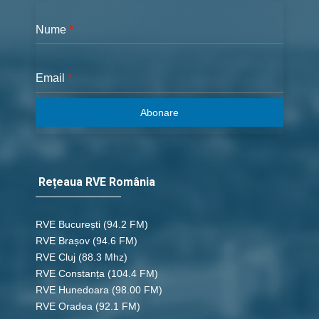
Nume
*
Email
*
Abonare
Rețeaua RVE România
RVE București
(94.2 FM)
RVE Brașov (94.6 FM)
RVE Cluj
(88.3 Mhz)
RVE Constanța
(104.4 FM)
RVE Hunedoara
(98.00 FM)
RVE Oradea
(92.1 FM)