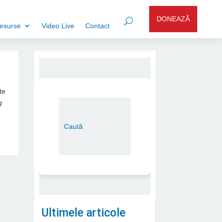
DONEAZĂ
esurse
Video Live
Contact
te
g
Ultimele articole