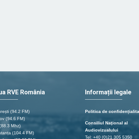
ua RVE România
Informații legale
rești
(94.2 FM)
Politica de confidențialit
ov (94.6 FM)
Consiliul Naţional al
(88.3 Mhz)
Audiovizualului
tanța
(104.4 FM)
Tel: +40 (0)21 305 5350