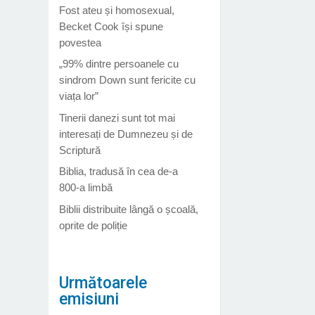
Fost ateu și homosexual,
Becket Cook își spune
povestea
„99% dintre persoanele cu
sindrom Down sunt fericite cu
viața lor”
Tinerii danezi sunt tot mai
interesați de Dumnezeu și de
Scriptură
Biblia, tradusă în cea de-a
800-a limbă
Biblii distribuite lângă o școală,
oprite de poliție
Următoarele
emisiuni