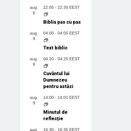
aug.
22:05
-
22:30
EEST
8
Biblia pas cu pas
aug.
04:00
-
04:05
EEST
9
Text biblic
aug.
04:20
-
04:25
EEST
9
Cuvântul lui
Dumnezeu
pentru astăzi
aug.
14:00
-
14:01
EEST
9
Minutul de
reflecție
aug.
16:30
-
16:35
EEST