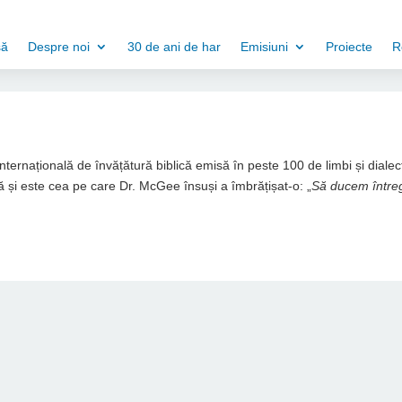
să
Despre noi
30 de ani de har
Emisiuni
Proiecte
R
 internațională de învățătură biblică emisă în peste 100 de limbi și dialec
 și este cea pe care Dr. McGee însuși a îmbrățișat-o: „
Să ducem între