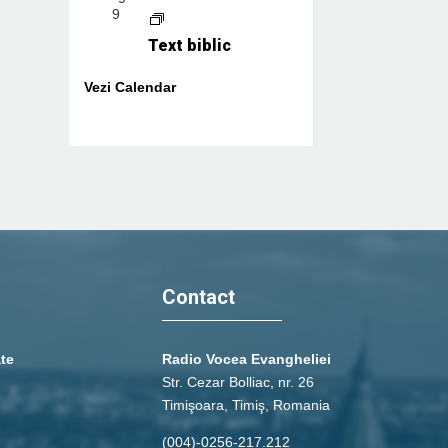
9
Text biblic
Vezi Calendar
Contact
ate
Radio Vocea Evangheliei
Str. Cezar Bolliac, nr. 26
Timişoara, Timiş, Romania
(004)-0256-217.212