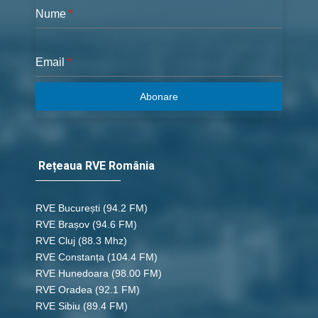
Nume
*
Email
*
Abonare
Rețeaua RVE România
RVE București
(94.2 FM)
RVE Brașov (94.6 FM)
RVE Cluj
(88.3 Mhz)
RVE Constanța
(104.4 FM)
RVE Hunedoara
(98.00 FM)
RVE Oradea
(92.1 FM)
RVE Sibiu
(89.4 FM)