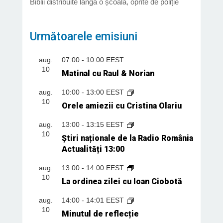
Biblii distribuite lângă o școală, oprite de poliție
Următoarele emisiuni
aug.
07:00
-
10:00
EEST
10
Matinal cu Raul & Norian
aug.
10:00
-
13:00
EEST
10
Orele amiezii cu Cristina Olariu
aug.
13:00
-
13:15
EEST
10
Știri naționale de la Radio România
Actualități 13:00
aug.
13:00
-
14:00
EEST
10
La ordinea zilei cu Ioan Ciobotă
aug.
14:00
-
14:01
EEST
10
Minutul de reflecție