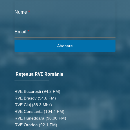
Nume
*
Email
*
Abonare
Rețeaua RVE România
RVE București
(94.2 FM)
RVE Brașov (94.6 FM)
RVE Cluj
(88.3 Mhz)
RVE Constanța
(104.4 FM)
RVE Hunedoara
(98.00 FM)
RVE Oradea
(92.1 FM)