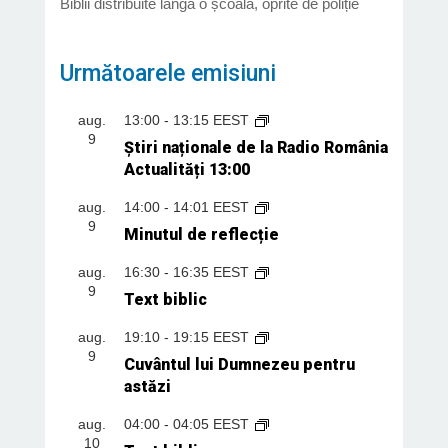
Biblii distribuite lângă o școală, oprite de poliție
Următoarele emisiuni
aug.
13:00
-
13:15
EEST
9
Știri naționale de la Radio România
Actualități 13:00
aug.
14:00
-
14:01
EEST
9
Minutul de reflecție
aug.
16:30
-
16:35
EEST
9
Text biblic
aug.
19:10
-
19:15
EEST
9
Cuvântul lui Dumnezeu pentru
astăzi
aug.
04:00
-
04:05
EEST
10