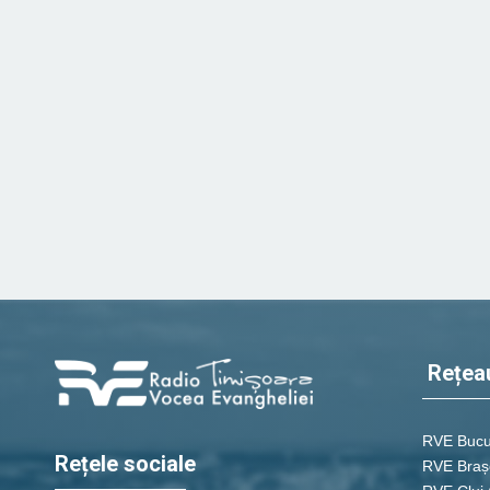
Rețea
RVE Bucu
Rețele sociale
RVE Braș