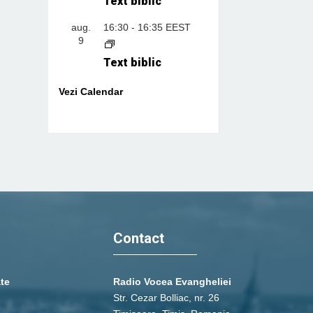
Text biblic
aug.
16:30
-
16:35
EEST
9
Text biblic
Vezi Calendar
Contact
ate
Radio Vocea Evangheliei
Str. Cezar Bolliac, nr. 26