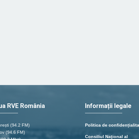
ua RVE România
Informații legale
rești
(94.2 FM)
Politica de confidențialit
ov (94.6 FM)
Consiliul Naţional al