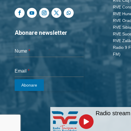
RVE Cluj
RVE Cons
RVE Hun
RVE Ora
RVE Sibi
Abonare newsletter
RVE Suc
RVE Zală
Radio 9 
Nume
*
FM)
Email
*
Abonare
Radio stream 