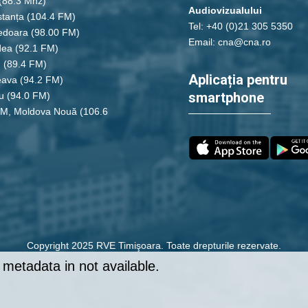
(88.3 Mhz)
Audiovizualului
tanța
(104.4 FM)
Tel: +40 (0)21 305 5350
edoara
(98.00 FM)
Email: cna@cna.ro
dea
(92.1 FM)
u
(89.4 FM)
Aplicația pentru
eava
(94.2 FM)
smartphone
u
(94.0 FM)
FM, Moldova Nouă
(106.6
Copyright 2025 RVE Timişoara. Toate drepturile rezervate.
metadata in not available.