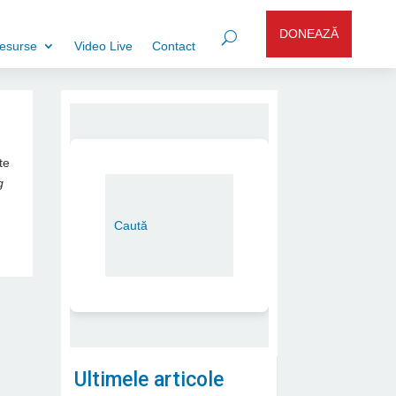
DONEAZĂ
esurse
Video Live
Contact
te
g
Ultimele articole