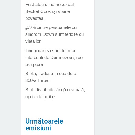
Fost ateu și homosexual,
Becket Cook își spune
povestea
„99% dintre persoanele cu
sindrom Down sunt fericite cu
viața lor”
Tinerii danezi sunt tot mai
interesați de Dumnezeu și de
Scriptură
Biblia, tradusă în cea de-a
800-a limbă
Biblii distribuite lângă o școală,
oprite de poliție
Următoarele
emisiuni