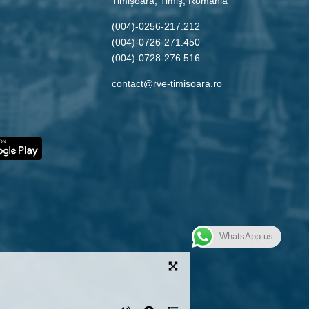
Timişoara, Timiş, Romania
(004)-0256-217.212
(004)-0726-271.450
(004)-0728-276.516
contact@rve-timisoara.ro
WhatsApp us