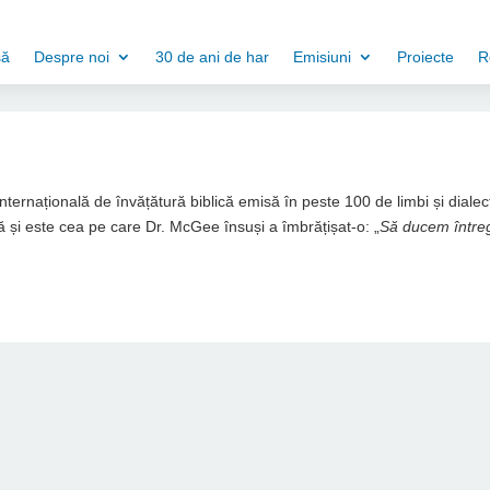
să
Despre noi
30 de ani de har
Emisiuni
Proiecte
R
 internațională de învățătură biblică emisă în peste 100 de limbi și dialec
 și este cea pe care Dr. McGee însuși a îmbrățișat-o: „
Să ducem între