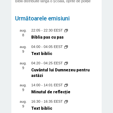
Biblii distribuite lângă o școală, oprite de poliție
Următoarele emisiuni
aug.
22:05
-
22:30
EEST
8
Biblia pas cu pas
aug.
04:00
-
04:05
EEST
9
Text biblic
aug.
04:20
-
04:25
EEST
9
Cuvântul lui Dumnezeu pentru
astăzi
aug.
14:00
-
14:01
EEST
9
Minutul de reflecție
aug.
16:30
-
16:35
EEST
9
Text biblic