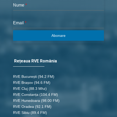
Nume
*
Email
*
Abonare
Rețeaua RVE România
RVE București
(94.2 FM)
RVE Brașov (94.6 FM)
RVE Cluj
(88.3 Mhz)
RVE Constanța
(104.4 FM)
RVE Hunedoara
(98.00 FM)
RVE Oradea
(92.1 FM)
RVE Sibiu
(89.4 FM)