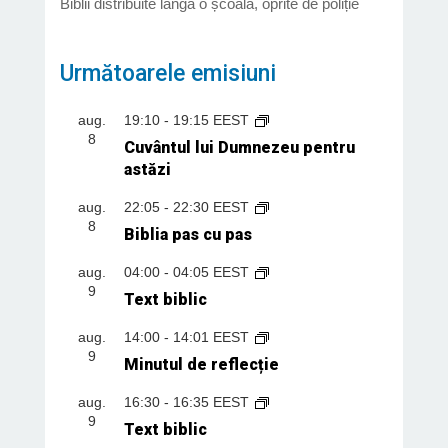
Biblii distribuite lângă o școală, oprite de poliție
Următoarele emisiuni
aug.
19:10
-
19:15
EEST
8
Cuvântul lui Dumnezeu pentru
astăzi
aug.
22:05
-
22:30
EEST
8
Biblia pas cu pas
aug.
04:00
-
04:05
EEST
9
Text biblic
aug.
14:00
-
14:01
EEST
9
Minutul de reflecție
aug.
16:30
-
16:35
EEST
9
Text biblic