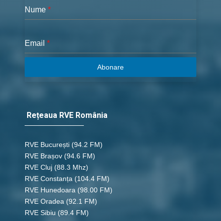
Nume
*
Email
*
Abonare
Rețeaua RVE România
RVE București
(94.2 FM)
RVE Brașov (94.6 FM)
RVE Cluj
(88.3 Mhz)
RVE Constanța
(104.4 FM)
RVE Hunedoara
(98.00 FM)
RVE Oradea
(92.1 FM)
RVE Sibiu
(89.4 FM)