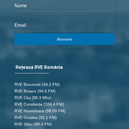
Nume
*
Email
*
Abonare
Rețeaua RVE România
RVE București
(94.2 FM)
RVE Brașov (94.6 FM)
RVE Cluj
(88.3 Mhz)
RVE Constanța
(104.4 FM)
RVE Hunedoara
(98.00 FM)
RVE Oradea
(92.1 FM)
RVE Sibiu
(89.4 FM)