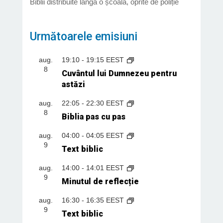
Biblii distribuite lângă o școală, oprite de poliție
Următoarele emisiuni
aug.
19:10
-
19:15
EEST
8
Cuvântul lui Dumnezeu pentru
astăzi
aug.
22:05
-
22:30
EEST
8
Biblia pas cu pas
aug.
04:00
-
04:05
EEST
9
Text biblic
aug.
14:00
-
14:01
EEST
9
Minutul de reflecție
aug.
16:30
-
16:35
EEST
9
Text biblic