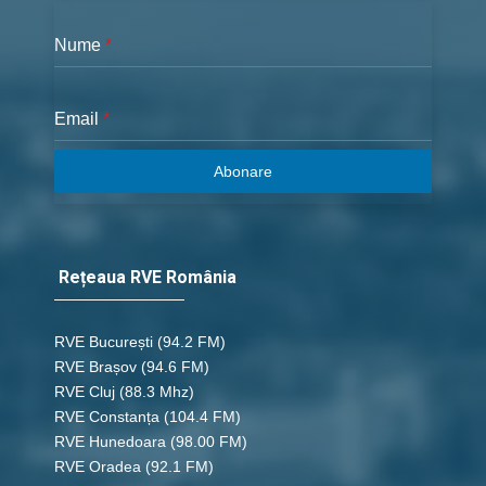
Nume
*
Email
*
Abonare
Rețeaua RVE România
RVE București
(94.2 FM)
RVE Brașov (94.6 FM)
RVE Cluj
(88.3 Mhz)
RVE Constanța
(104.4 FM)
RVE Hunedoara
(98.00 FM)
RVE Oradea
(92.1 FM)