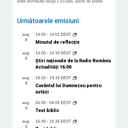
Biblii distribuite lângă o școală, oprite de poliție
Următoarele emisiuni
aug.
14:00
-
14:01
EEST
8
Minutul de reflecție
aug.
14:00
-
14:10
EEST
8
Știri naționale de la Radio România
Actualități 16:00
aug.
19:10
-
19:15
EEST
8
Cuvântul lui Dumnezeu pentru
astăzi
aug.
04:00
-
04:05
EEST
9
Text biblic
aug.
16:30
-
16:35
EEST
9