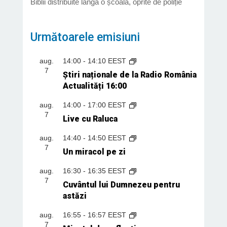
Biblii distribuite lângă o școală, oprite de poliție
Următoarele emisiuni
aug.
14:00
-
14:10
EEST
7
Știri naționale de la Radio România
Actualități 16:00
aug.
14:00
-
17:00
EEST
7
Live cu Raluca
aug.
14:40
-
14:50
EEST
7
Un miracol pe zi
aug.
16:30
-
16:35
EEST
7
Cuvântul lui Dumnezeu pentru
astăzi
aug.
16:55
-
16:57
EEST
7