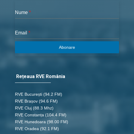
Nume
*
Email
*
Abonare
Rețeaua RVE România
RVE București
(94.2 FM)
RVE Brașov (94.6 FM)
RVE Cluj
(88.3 Mhz)
RVE Constanța
(104.4 FM)
RVE Hunedoara
(98.00 FM)
RVE Oradea
(92.1 FM)