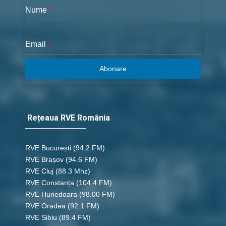
Nume
*
Email
*
Abonare
Rețeaua RVE România
RVE București
(94.2 FM)
RVE Brașov (94.6 FM)
RVE Cluj
(88.3 Mhz)
RVE Constanța
(104.4 FM)
RVE Hunedoara
(98.00 FM)
RVE Oradea
(92.1 FM)
RVE Sibiu
(89.4 FM)