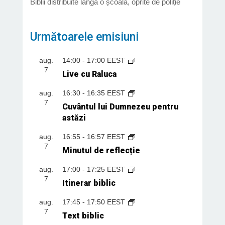
Biblii distribuite lângă o școală, oprite de poliție
Următoarele emisiuni
aug.
14:00
-
17:00
EEST
7
Live cu Raluca
aug.
16:30
-
16:35
EEST
7
Cuvântul lui Dumnezeu pentru
astăzi
aug.
16:55
-
16:57
EEST
7
Minutul de reflecție
aug.
17:00
-
17:25
EEST
7
Itinerar biblic
aug.
17:45
-
17:50
EEST
7
Text biblic