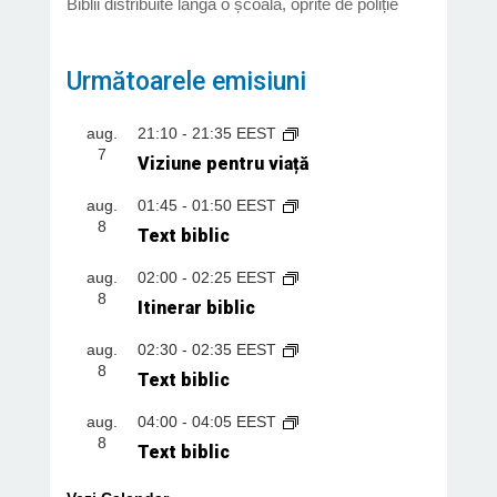
Biblii distribuite lângă o școală, oprite de poliție
Următoarele emisiuni
aug.
21:10
-
21:35
EEST
7
Viziune pentru viață
aug.
01:45
-
01:50
EEST
8
Text biblic
aug.
02:00
-
02:25
EEST
8
Itinerar biblic
aug.
02:30
-
02:35
EEST
8
Text biblic
aug.
04:00
-
04:05
EEST
8
Text biblic