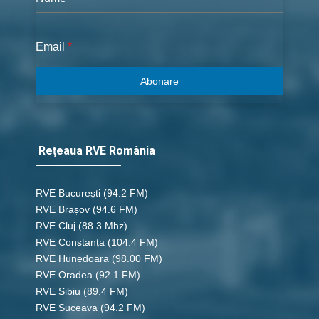
Email
*
Abonare
Rețeaua RVE România
RVE București
(94.2 FM)
RVE Brașov (94.6 FM)
RVE Cluj
(88.3 Mhz)
RVE Constanța
(104.4 FM)
RVE Hunedoara
(98.00 FM)
RVE Oradea
(92.1 FM)
RVE Sibiu
(89.4 FM)
RVE Suceava
(94.2 FM)