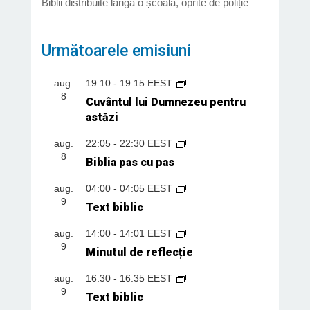
Biblii distribuite lângă o școală, oprite de poliție
Următoarele emisiuni
aug.
19:10
-
19:15
EEST
8
Cuvântul lui Dumnezeu pentru
astăzi
aug.
22:05
-
22:30
EEST
8
Biblia pas cu pas
aug.
04:00
-
04:05
EEST
9
Text biblic
aug.
14:00
-
14:01
EEST
9
Minutul de reflecție
aug.
16:30
-
16:35
EEST
9
Text biblic