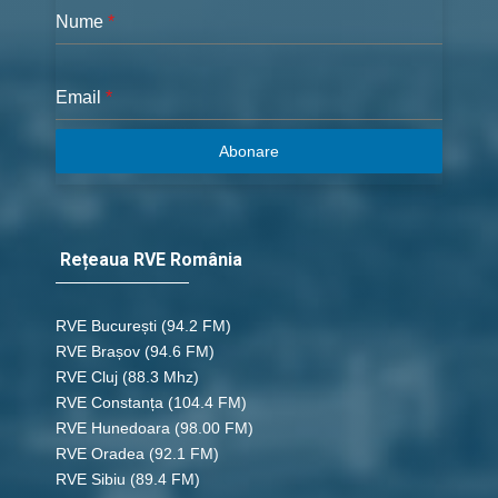
Nume
*
Email
*
Abonare
Rețeaua RVE România
RVE București
(94.2 FM)
RVE Brașov (94.6 FM)
RVE Cluj
(88.3 Mhz)
RVE Constanța
(104.4 FM)
RVE Hunedoara
(98.00 FM)
RVE Oradea
(92.1 FM)
RVE Sibiu
(89.4 FM)