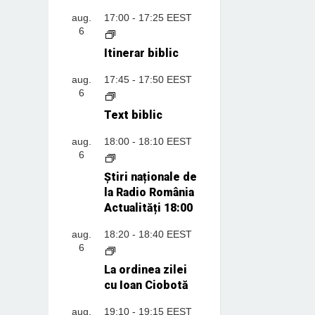
aug.
17:00
-
17:25
EEST
6
Itinerar biblic
aug.
17:45
-
17:50
EEST
6
Text biblic
aug.
18:00
-
18:10
EEST
6
Știri naționale de
la Radio România
Actualități 18:00
aug.
18:20
-
18:40
EEST
6
La ordinea zilei
cu Ioan Ciobotă
aug.
19:10
-
19:15
EEST