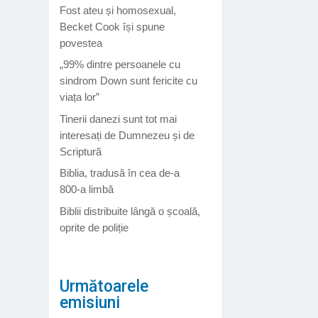
Fost ateu și homosexual,
Becket Cook își spune
povestea
„99% dintre persoanele cu
sindrom Down sunt fericite cu
viața lor”
Tinerii danezi sunt tot mai
interesați de Dumnezeu și de
Scriptură
Biblia, tradusă în cea de-a
800-a limbă
Biblii distribuite lângă o școală,
oprite de poliție
Următoarele
emisiuni