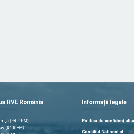
ua RVE România
Informații legale
rești
(94.2 FM)
Politica de confidențialit
ov (94.6 FM)
Consiliul Naţional al