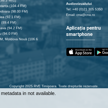
(88.3 Mhz)
Audiovizualului
tanța
(104.4 FM)
Tel: +40 (0)21 305 5350
edoara
(98.00 FM)
Email: cna@cna.ro
dea
(92.1 FM)
u
(89.4 FM)
Aplicația pentru
eava
(94.2 FM)
smartphone
u
(94.0 FM)
FM, Moldova Nouă
(106.6
Copyright 2025 RVE Timişoara. Toate drepturile rezervate.
metadata in not available.