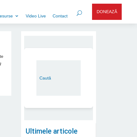
DONEAZĂ
esurse
Video Live
Contact
te
g
Ultimele articole