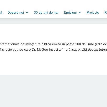
să
Despre noi
30 de ani de har
Emisiuni
Proiecte
R
 internațională de învățătură biblică emisă în peste 100 de limbi și dialec
 și este cea pe care Dr. McGee însuși a îmbrățișat-o: „
Să ducem între