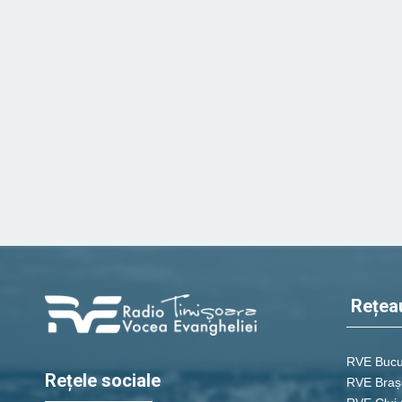
Rețea
RVE Bucu
Rețele sociale
RVE Braș