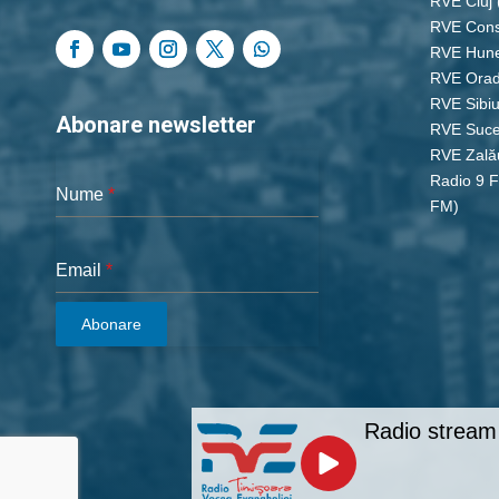
RVE Cluj
RVE Cons
RVE Hun
RVE Ora
RVE Sibi
Abonare newsletter
RVE Suc
RVE Zală
Radio 9 
Nume
*
FM)
Email
*
Abonare
Radio stream 