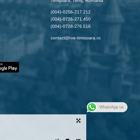
Timişoara, Timiş, Romania
(004)-0256-217.212
(004)-0726-271.450
(004)-0728-276.516
contact@rve-timisoara.ro
WhatsApp us