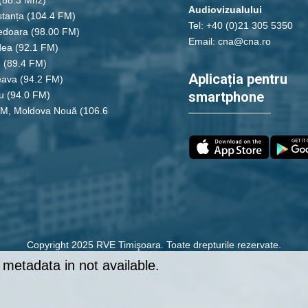
Audiovizualului
tanța
(104.4 FM)
Tel: +40 (0)21 305 5350
edoara
(98.00 FM)
Email: cna@cna.ro
dea
(92.1 FM)
u
(89.4 FM)
Aplicația pentru
eava
(94.2 FM)
smartphone
u
(94.0 FM)
FM, Moldova Nouă
(106.6
Copyright 2025 RVE Timişoara. Toate drepturile rezervate.
metadata in not available.