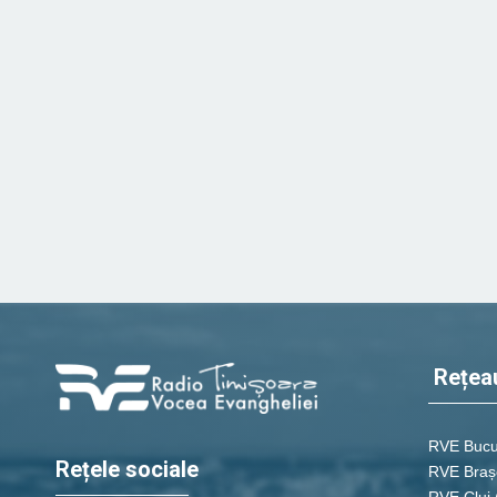
Rețea
RVE Bucu
Rețele sociale
RVE Braș
RVE Cluj