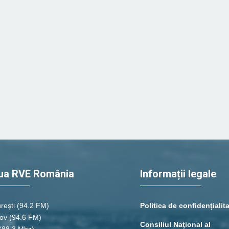
ua RVE România
Informații legale
rești
(94.2 FM)
Politica de confidențialit
ov (94.6 FM)
Consiliul Naţional al
(88.3 Mhz)