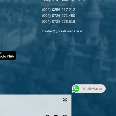
(004)-0256-217.212
(004)-0726-271.450
(004)-0728-276.516
contact@rve-timisoara.ro
WhatsApp us