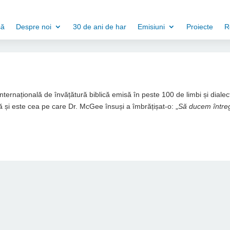
să
Despre noi
30 de ani de har
Emisiuni
Proiecte
R
 internațională de învățătură biblică emisă în peste 100 de limbi și dialec
 și este cea pe care Dr. McGee însuși a îmbrățișat-o: „
Să ducem între