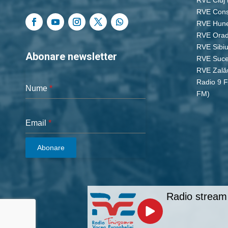
RVE Cons
RVE Hun
RVE Ora
RVE Sibi
Abonare newsletter
RVE Suc
RVE Zală
Radio 9 
Nume
*
FM)
Email
*
Abonare
Radio stream 