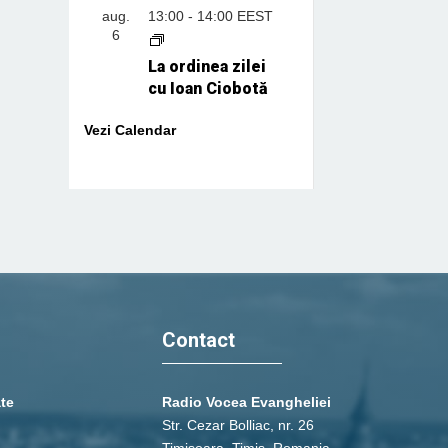
aug.
13:00
-
14:00
EEST
6
La ordinea zilei
cu Ioan Ciobotă
Vezi Calendar
Contact
ate
Radio Vocea Evangheliei
Str. Cezar Bolliac, nr. 26
Timişoara, Timiş, Romania