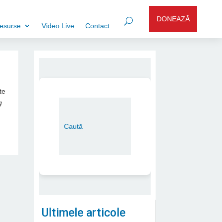
DONEAZĂ
esurse
Video Live
Contact
te
g
Ultimele articole