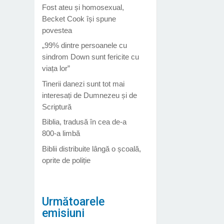
Fost ateu și homosexual,
Becket Cook își spune
povestea
„99% dintre persoanele cu
sindrom Down sunt fericite cu
viața lor”
Tinerii danezi sunt tot mai
interesați de Dumnezeu și de
Scriptură
Biblia, tradusă în cea de-a
800-a limbă
Biblii distribuite lângă o școală,
oprite de poliție
Următoarele
emisiuni