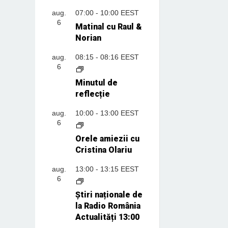
aug.
07:00
-
10:00
EEST
6
Matinal cu Raul &
Norian
aug.
08:15
-
08:16
EEST
6
Minutul de
reflecție
aug.
10:00
-
13:00
EEST
6
Orele amiezii cu
Cristina Olariu
aug.
13:00
-
13:15
EEST
6
Știri naționale de
la Radio România
Actualități 13:00