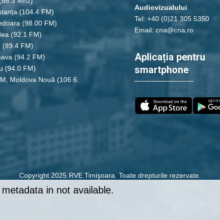
(88.3 Mhz)
Audiovizualului
tanța
(104.4 FM)
Tel: +40 (0)21 305 5350
edoara
(98.00 FM)
Email: cna@cna.ro
dea
(92.1 FM)
u
(89.4 FM)
Aplicația pentru
eava
(94.2 FM)
smartphone
u
(94.0 FM)
FM, Moldova Nouă
(106.6
Copyright 2025 RVE Timişoara. Toate drepturile rezervate.
metadata in not available.