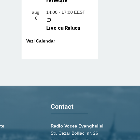
reflecție
aug.
14:00
-
17:00
EEST
6
Live cu Raluca
Vezi Calendar
Contact
ate
Radio Vocea Evangheliei
Str. Cezar Bolliac, nr. 26