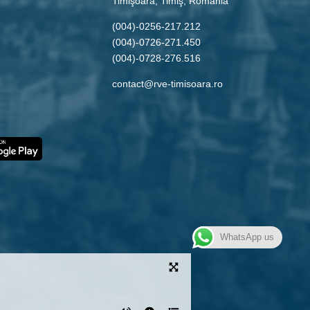
Timişoara, Timiş, Romania
(004)-0256-217.212
(004)-0726-271.450
(004)-0728-276.516
contact@rve-timisoara.ro
WhatsApp us