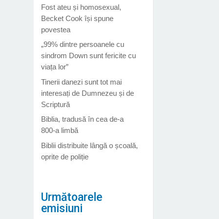
Fost ateu și homosexual,
Becket Cook își spune
povestea
„99% dintre persoanele cu
sindrom Down sunt fericite cu
viața lor”
Tinerii danezi sunt tot mai
interesați de Dumnezeu și de
Scriptură
Biblia, tradusă în cea de-a
800-a limbă
Biblii distribuite lângă o școală,
oprite de poliție
Următoarele
emisiuni