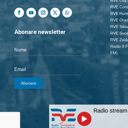
RVE Cluj
RVE Cons
RVE Hun
RVE Ora
RVE Sibi
Abonare newsletter
RVE Suc
RVE Zală
Radio 9 
Nume
*
FM)
Email
*
Abonare
Radio stream 