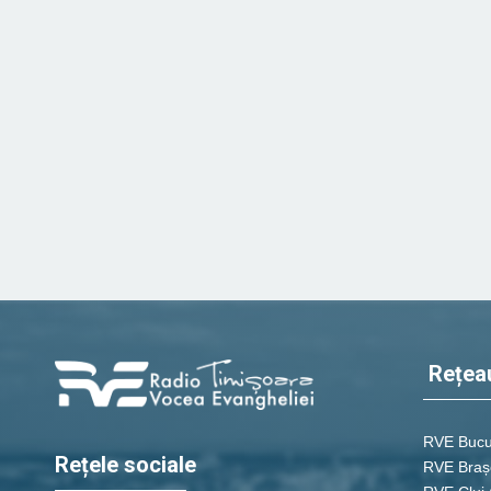
Rețea
RVE Bucu
Rețele sociale
RVE Braș