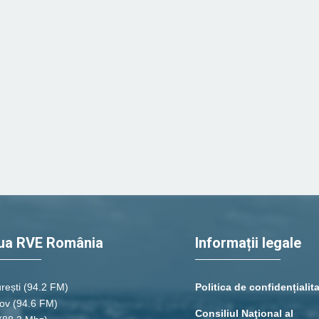
ua RVE România
Informații legale
rești
(94.2 FM)
Politica de confidențialit
ov (94.6 FM)
Consiliul Naţional al