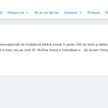
să
Despre noi
30 de ani de har
Emisiuni
Proiecte
R
 internațională de învățătură biblică emisă în peste 100 de limbi și dialec
 și este cea pe care Dr. McGee însuși a îmbrățișat-o: „
Să ducem între