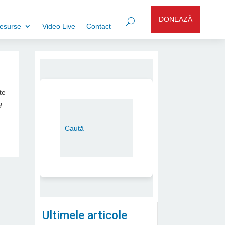
DONEAZĂ
esurse
Video Live
Contact
te
g
Ultimele articole