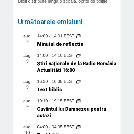
Biblii distribuite lângă o școală, oprite de poliție
Următoarele emisiuni
aug.
14:00
-
14:01
EEST
9
Minutul de reflecție
aug.
14:00
-
14:10
EEST
9
Știri naționale de la Radio România
Actualități 16:00
aug.
16:30
-
16:35
EEST
9
Text biblic
aug.
19:10
-
19:15
EEST
9
Cuvântul lui Dumnezeu pentru
astăzi
aug.
04:00
-
04:05
EEST
10