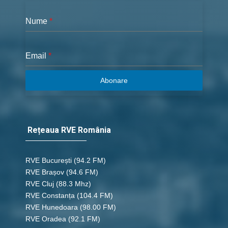
Nume
*
Email
*
Abonare
Rețeaua RVE România
RVE București
(94.2 FM)
RVE Brașov (94.6 FM)
RVE Cluj
(88.3 Mhz)
RVE Constanța
(104.4 FM)
RVE Hunedoara
(98.00 FM)
RVE Oradea
(92.1 FM)