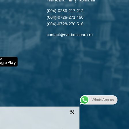
(004)-0256-217.212
(004)-0726-271.450
(004)-0728-276.516
contact@rve-timisoara.ro
WhatsApp us