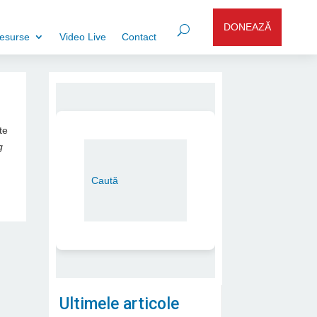
DONEAZĂ
esurse
Video Live
Contact
te
g
Ultimele articole