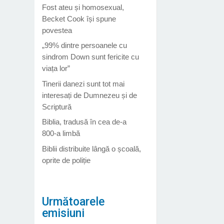
Fost ateu și homosexual,
Becket Cook își spune
povestea
„99% dintre persoanele cu
sindrom Down sunt fericite cu
viața lor”
Tinerii danezi sunt tot mai
interesați de Dumnezeu și de
Scriptură
Biblia, tradusă în cea de-a
800-a limbă
Biblii distribuite lângă o școală,
oprite de poliție
Următoarele
emisiuni