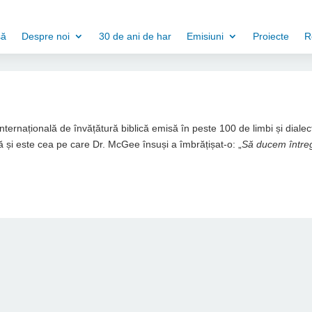
să
Despre noi
30 de ani de har
Emisiuni
Proiecte
R
 internațională de învățătură biblică emisă în peste 100 de limbi și dialec
 și este cea pe care Dr. McGee însuși a îmbrățișat-o: „
Să ducem între