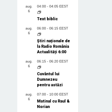
aug.
04:00
-
04:05
EEST
6
Text biblic
aug.
06:00
-
06:15
EEST
6
Știri naționale de
la Radio România
Actualități 6:00
aug.
06:15
-
06:20
EEST
6
Cuvântul lui
Dumnezeu
pentru astăzi
aug.
07:00
-
10:00
EEST
6
Matinal cu Raul &
Norian