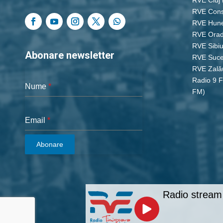
RVE Cons
RVE Hun
RVE Ora
RVE Sibi
Abonare newsletter
RVE Suc
RVE Zală
Radio 9 
Nume
*
FM)
Email
*
Abonare
Radio stream 