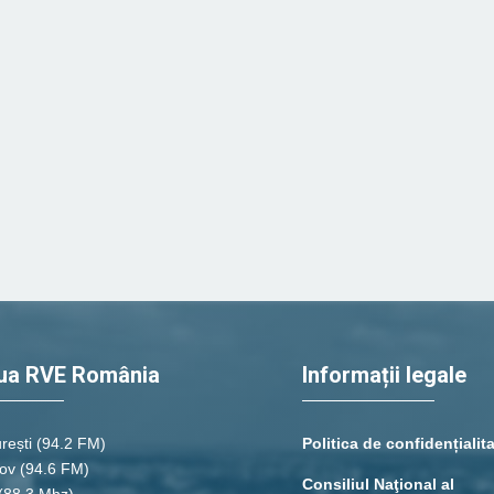
ua RVE România
Informații legale
rești
(94.2 FM)
Politica de confidențialit
ov (94.6 FM)
Consiliul Naţional al
(88.3 Mhz)