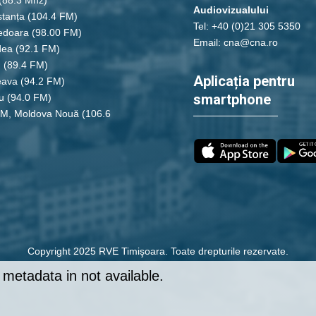
Audiovizualului
tanța
(104.4 FM)
Tel: +40 (0)21 305 5350
edoara
(98.00 FM)
Email: cna@cna.ro
dea
(92.1 FM)
u
(89.4 FM)
Aplicația pentru
eava
(94.2 FM)
smartphone
u
(94.0 FM)
FM, Moldova Nouă
(106.6
Copyright 2025 RVE Timişoara. Toate drepturile rezervate.
metadata in not available.