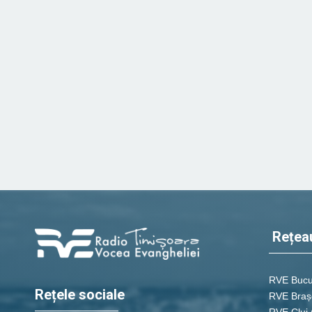
Rețea
RVE Bucu
Rețele sociale
RVE Braș
RVE Cluj