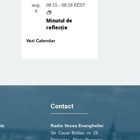
aug.
08:15
-
08:16
EEST
6
Minutul de
reflecție
Vezi Calendar
Contact
ate
Radio Vocea Evangheliei
Str. Cezar Bolliac, nr. 26
Timişoara, Timiş, Romania