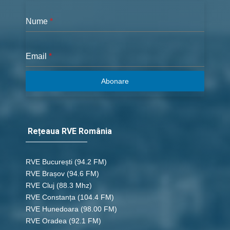
Nume
*
Email
*
Abonare
Rețeaua RVE România
RVE București
(94.2 FM)
RVE Brașov (94.6 FM)
RVE Cluj
(88.3 Mhz)
RVE Constanța
(104.4 FM)
RVE Hunedoara
(98.00 FM)
RVE Oradea
(92.1 FM)