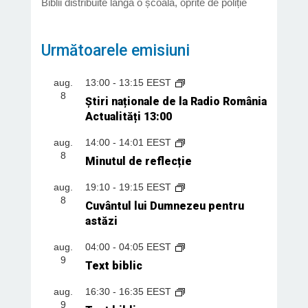
Biblii distribuite lângă o școală, oprite de poliție
Următoarele emisiuni
aug.
13:00
-
13:15
EEST
8
Știri naționale de la Radio România
Actualități 13:00
aug.
14:00
-
14:01
EEST
8
Minutul de reflecție
aug.
19:10
-
19:15
EEST
8
Cuvântul lui Dumnezeu pentru
astăzi
aug.
04:00
-
04:05
EEST
9
Text biblic
aug.
16:30
-
16:35
EEST
9