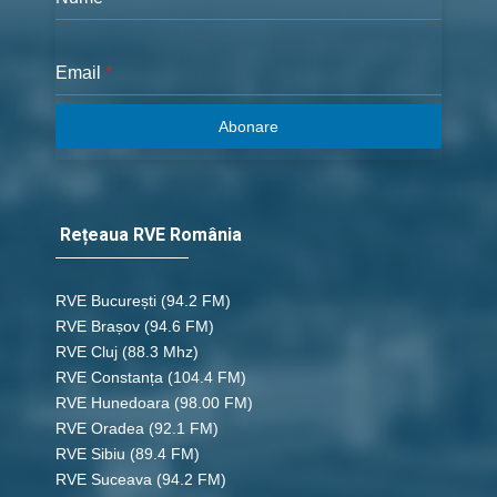
Email
*
Abonare
Rețeaua RVE România
RVE București
(94.2 FM)
RVE Brașov (94.6 FM)
RVE Cluj
(88.3 Mhz)
RVE Constanța
(104.4 FM)
RVE Hunedoara
(98.00 FM)
RVE Oradea
(92.1 FM)
RVE Sibiu
(89.4 FM)
RVE Suceava
(94.2 FM)