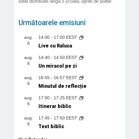
Biblii distribuite lângă o școală, oprite de poliție
Următoarele emisiuni
aug.
14:00
-
17:00
EEST
6
Live cu Raluca
aug.
14:40
-
14:50
EEST
6
Un miracol pe zi
aug.
16:55
-
16:57
EEST
6
Minutul de reflecție
aug.
17:00
-
17:25
EEST
6
Itinerar biblic
aug.
17:45
-
17:50
EEST
6
Text biblic