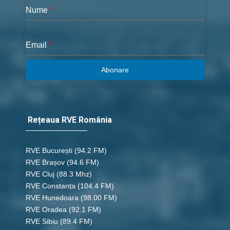
Nume
*
Email
*
Abonare
Rețeaua RVE România
RVE București
(94.2 FM)
RVE Brașov (94.6 FM)
RVE Cluj
(88.3 Mhz)
RVE Constanța
(104.4 FM)
RVE Hunedoara
(98.00 FM)
RVE Oradea
(92.1 FM)
RVE Sibiu
(89.4 FM)