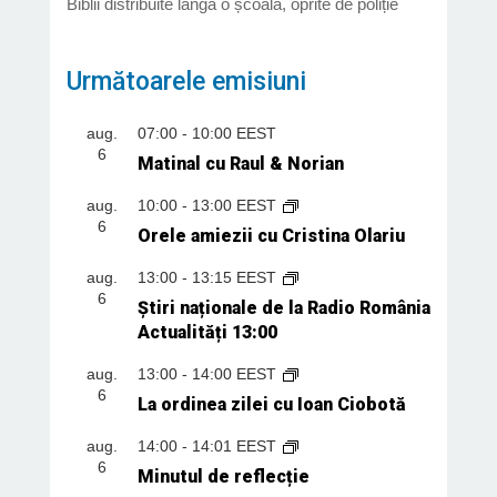
Biblii distribuite lângă o școală, oprite de poliție
Următoarele emisiuni
aug.
07:00
-
10:00
EEST
6
Matinal cu Raul & Norian
aug.
10:00
-
13:00
EEST
6
Orele amiezii cu Cristina Olariu
aug.
13:00
-
13:15
EEST
6
Știri naționale de la Radio România
Actualități 13:00
aug.
13:00
-
14:00
EEST
6
La ordinea zilei cu Ioan Ciobotă
aug.
14:00
-
14:01
EEST
6
Minutul de reflecție