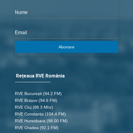
Nume
*
Email
*
Abonare
Rețeaua RVE România
RVE București
(94.2 FM)
RVE Brașov (94.6 FM)
RVE Cluj
(88.3 Mhz)
RVE Constanța
(104.4 FM)
RVE Hunedoara
(98.00 FM)
RVE Oradea
(92.1 FM)