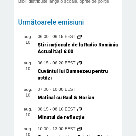
Biblii distribuite lângă o școală, oprite de poliție
Următoarele emisiuni
aug.
06:00
-
06:15
EEST
10
Știri naționale de la Radio România
Actualități 6:00
aug.
06:15
-
06:20
EEST
10
Cuvântul lui Dumnezeu pentru
astăzi
aug.
07:00
-
10:00
EEST
10
Matinal cu Raul & Norian
aug.
08:15
-
08:16
EEST
10
Minutul de reflecție
aug.
10:00
-
13:00
EEST
10