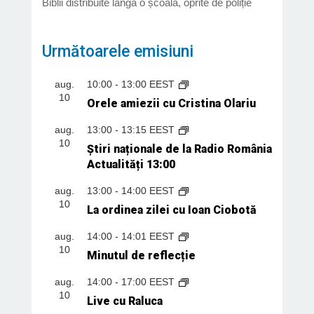
Biblii distribuite lângă o școală, oprite de poliție
Următoarele emisiuni
aug.
10:00
-
13:00
EEST
10
Orele amiezii cu Cristina Olariu
aug.
13:00
-
13:15
EEST
10
Știri naționale de la Radio România
Actualități 13:00
aug.
13:00
-
14:00
EEST
10
La ordinea zilei cu Ioan Ciobotă
aug.
14:00
-
14:01
EEST
10
Minutul de reflecție
aug.
14:00
-
17:00
EEST
10
Live cu Raluca