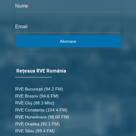
Nume
*
Email
*
Abonare
Rețeaua RVE România
RVE București
(94.2 FM)
RVE Brașov (94.6 FM)
RVE Cluj
(88.3 Mhz)
RVE Constanța
(104.4 FM)
RVE Hunedoara
(98.00 FM)
RVE Oradea
(92.1 FM)
RVE Sibiu
(89.4 FM)