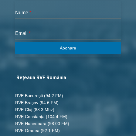
Nume
*
Email
*
Abonare
Rețeaua RVE România
RVE București
(94.2 FM)
RVE Brașov (94.6 FM)
RVE Cluj
(88.3 Mhz)
RVE Constanța
(104.4 FM)
RVE Hunedoara
(98.00 FM)
RVE Oradea
(92.1 FM)