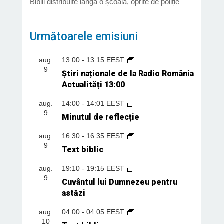
Biblii distribuite lângă o școală, oprite de poliție
Următoarele emisiuni
aug.
13:00
-
13:15
EEST
9
Știri naționale de la Radio România
Actualități 13:00
aug.
14:00
-
14:01
EEST
9
Minutul de reflecție
aug.
16:30
-
16:35
EEST
9
Text biblic
aug.
19:10
-
19:15
EEST
9
Cuvântul lui Dumnezeu pentru
astăzi
aug.
04:00
-
04:05
EEST
10