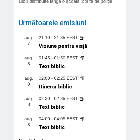
Biblii distribuite lângă o școală, oprite de poliție
Următoarele emisiuni
aug.
21:10
-
21:35
EEST
7
Viziune pentru viață
aug.
01:45
-
01:50
EEST
8
Text biblic
aug.
02:00
-
02:25
EEST
8
Itinerar biblic
aug.
02:30
-
02:35
EEST
8
Text biblic
aug.
04:00
-
04:05
EEST
8
Text biblic