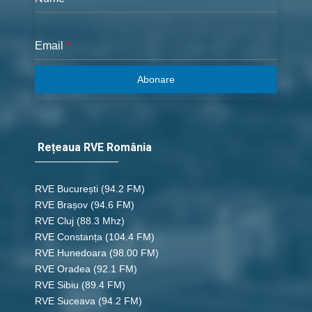
Email
*
Abonare
Rețeaua RVE România
RVE București
(94.2 FM)
RVE Brașov (94.6 FM)
RVE Cluj
(88.3 Mhz)
RVE Constanța
(104.4 FM)
RVE Hunedoara
(98.00 FM)
RVE Oradea
(92.1 FM)
RVE Sibiu
(89.4 FM)
RVE Suceava
(94.2 FM)