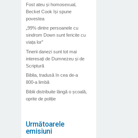
Fost ateu și homosexual,
Becket Cook își spune
povestea
„99% dintre persoanele cu
sindrom Down sunt fericite cu
viața lor”
Tinerii danezi sunt tot mai
interesați de Dumnezeu și de
Scriptură
Biblia, tradusă în cea de-a
800-a limbă
Biblii distribuite lângă o școală,
oprite de poliție
Următoarele
emisiuni