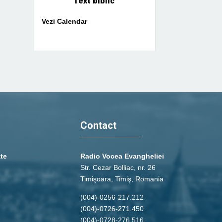
Text biblic
Vezi Calendar
Contact
ate
Radio Vocea Evangheliei
Str. Cezar Bolliac, nr. 26
Timişoara, Timiş, Romania
(004)-0256-217.212
(004)-0726-271.450
(004)-0728-276.516