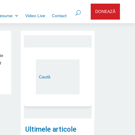
DONEAZĂ
esurse
Video Live
Contact
te
g
Ultimele articole