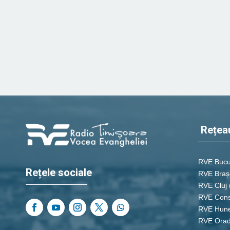
Rețea
RVE Bucu
Rețele sociale
RVE Braș
RVE Cluj
RVE Cons
RVE Hun
RVE Ora