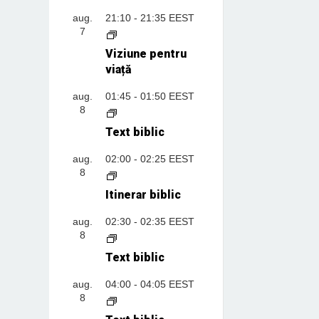
aug.
21:10
-
21:35
EEST
7
Viziune pentru
viață
aug.
01:45
-
01:50
EEST
8
Text biblic
aug.
02:00
-
02:25
EEST
8
Itinerar biblic
aug.
02:30
-
02:35
EEST
8
Text biblic
aug.
04:00
-
04:05
EEST
8