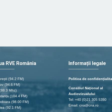
ua RVE România
Informații legale
rești
(94.2 FM)
Politica de confidențialit
ov (94.6 FM)
Consiliul Naţional al
(88.3 Mhz)
Audiovizualului
tanța
(104.4 FM)
Tel: +40 (0)21 305 5350
edoara
(98.00 FM)
Email: cna@cna.ro
dea
(92.1 FM)