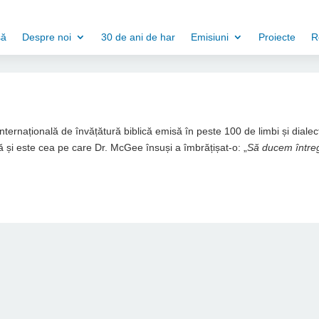
să
Despre noi
30 de ani de har
Emisiuni
Proiecte
R
 internațională de învățătură biblică emisă în peste 100 de limbi și dialec
 și este cea pe care Dr. McGee însuși a îmbrățișat-o: „
Să ducem între