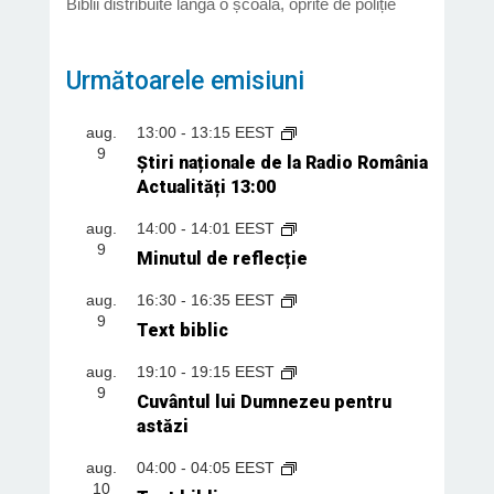
Biblii distribuite lângă o școală, oprite de poliție
Următoarele emisiuni
aug.
13:00
-
13:15
EEST
9
Știri naționale de la Radio România
Actualități 13:00
aug.
14:00
-
14:01
EEST
9
Minutul de reflecție
aug.
16:30
-
16:35
EEST
9
Text biblic
aug.
19:10
-
19:15
EEST
9
Cuvântul lui Dumnezeu pentru
astăzi
aug.
04:00
-
04:05
EEST
10