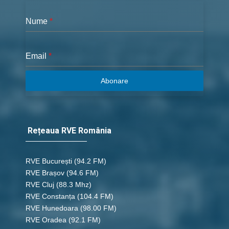
Nume
*
Email
*
Abonare
Rețeaua RVE România
RVE București
(94.2 FM)
RVE Brașov (94.6 FM)
RVE Cluj
(88.3 Mhz)
RVE Constanța
(104.4 FM)
RVE Hunedoara
(98.00 FM)
RVE Oradea
(92.1 FM)