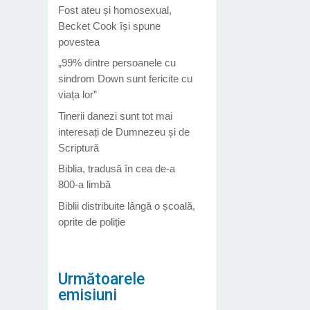
Fost ateu și homosexual,
Becket Cook își spune
povestea
„99% dintre persoanele cu
sindrom Down sunt fericite cu
viața lor”
Tinerii danezi sunt tot mai
interesați de Dumnezeu și de
Scriptură
Biblia, tradusă în cea de-a
800-a limbă
Biblii distribuite lângă o școală,
oprite de poliție
Următoarele
emisiuni