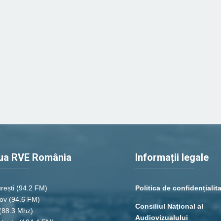
ua RVE România
Informații legale
rești
(94.2 FM)
Politica de confidențialit
ov (94.6 FM)
Consiliul Naţional al
(88.3 Mhz)
Audiovizualului