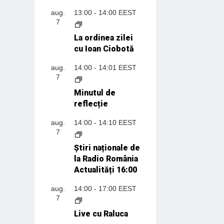
aug.
13:00
-
14:00
EEST
7
La ordinea zilei
cu Ioan Ciobotă
aug.
14:00
-
14:01
EEST
7
Minutul de
reflecție
aug.
14:00
-
14:10
EEST
7
Știri naționale de
la Radio România
Actualități 16:00
aug.
14:00
-
17:00
EEST
7
Live cu Raluca