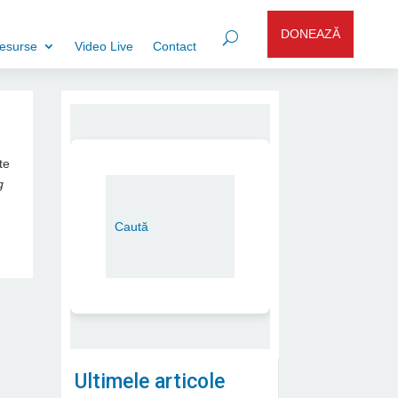
DONEAZĂ
esurse
Video Live
Contact
te
g
Ultimele articole