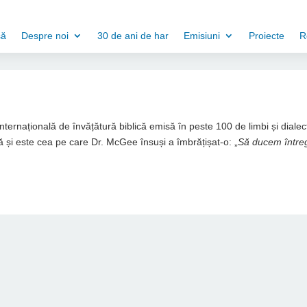
să
Despre noi
30 de ani de har
Emisiuni
Proiecte
R
 internațională de învățătură biblică emisă în peste 100 de limbi și dialec
 și este cea pe care Dr. McGee însuși a îmbrățișat-o: „
Să ducem între