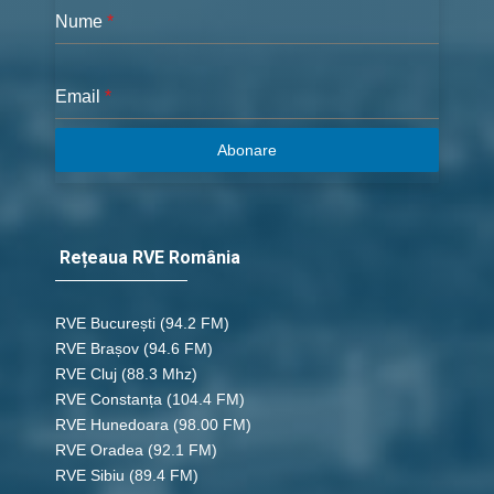
Nume
*
Email
*
Abonare
Rețeaua RVE România
RVE București
(94.2 FM)
RVE Brașov (94.6 FM)
RVE Cluj
(88.3 Mhz)
RVE Constanța
(104.4 FM)
RVE Hunedoara
(98.00 FM)
RVE Oradea
(92.1 FM)
RVE Sibiu
(89.4 FM)