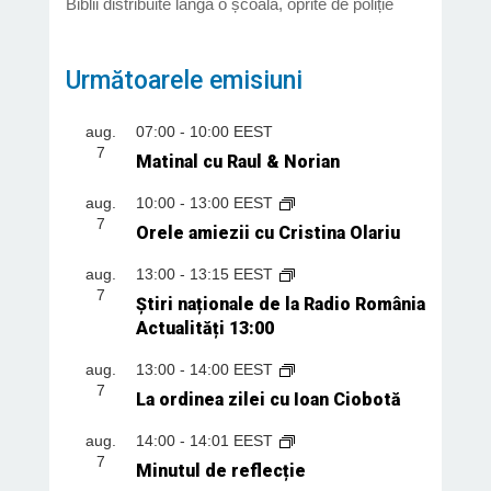
Biblii distribuite lângă o școală, oprite de poliție
Următoarele emisiuni
aug.
07:00
-
10:00
EEST
7
Matinal cu Raul & Norian
aug.
10:00
-
13:00
EEST
7
Orele amiezii cu Cristina Olariu
aug.
13:00
-
13:15
EEST
7
Știri naționale de la Radio România
Actualități 13:00
aug.
13:00
-
14:00
EEST
7
La ordinea zilei cu Ioan Ciobotă
aug.
14:00
-
14:01
EEST
7
Minutul de reflecție