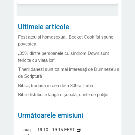
Ultimele articole
Fost ateu și homosexual, Becket Cook își spune
povestea
„99% dintre persoanele cu sindrom Down sunt
fericite cu viața lor”
Tinerii danezi sunt tot mai interesați de Dumnezeu și
de Scriptură
Biblia, tradusă în cea de-a 800-a limbă
Biblii distribuite lângă o școală, oprite de poliție
Următoarele emisiuni
aug.
19:10
-
19:15
EEST