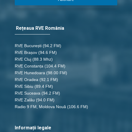
Rețeaua RVE România
RVE București
(94.2 FM)
RVE Brașov (94.6 FM)
RVE Cluj
(88.3 Mhz)
RVE Constanța
(104.4 FM)
RVE Hunedoara
(98.00 FM)
RVE Oradea
(92.1 FM)
RVE Sibiu
(89.4 FM)
RVE Suceava
(94.2 FM)
RVE Zalău
(94.0 FM)
Radio 9 FM, Moldova Nouă
(106.6 FM)
Informații legale