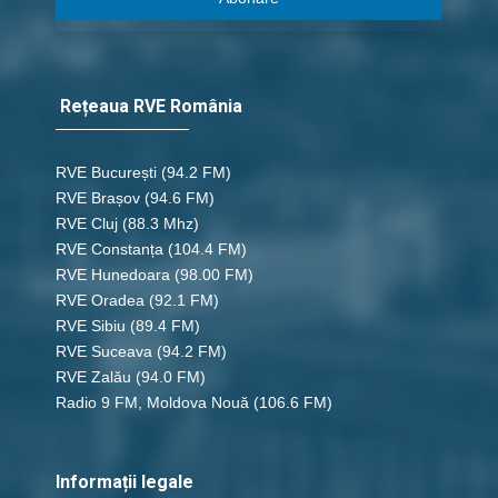
Rețeaua RVE România
RVE București
(94.2 FM)
RVE Brașov (94.6 FM)
RVE Cluj
(88.3 Mhz)
RVE Constanța
(104.4 FM)
RVE Hunedoara
(98.00 FM)
RVE Oradea
(92.1 FM)
RVE Sibiu
(89.4 FM)
RVE Suceava
(94.2 FM)
RVE Zalău
(94.0 FM)
Radio 9 FM, Moldova Nouă
(106.6 FM)
Informații legale