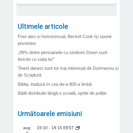
Ultimele articole
Fost ateu și homosexual, Becket Cook își spune
povestea
„99% dintre persoanele cu sindrom Down sunt
fericite cu viața lor”
Tinerii danezi sunt tot mai interesați de Dumnezeu și
de Scriptură
Biblia, tradusă în cea de-a 800-a limbă
Biblii distribuite lângă o școală, oprite de poliție
Următoarele emisiuni
aug.
19:10
-
19:15
EEST