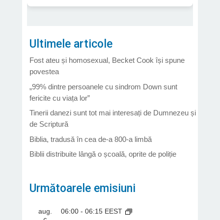
Ultimele articole
Fost ateu și homosexual, Becket Cook își spune
povestea
„99% dintre persoanele cu sindrom Down sunt
fericite cu viața lor”
Tinerii danezi sunt tot mai interesați de Dumnezeu și
de Scriptură
Biblia, tradusă în cea de-a 800-a limbă
Biblii distribuite lângă o școală, oprite de poliție
Următoarele emisiuni
aug.
06:00
-
06:15
EEST