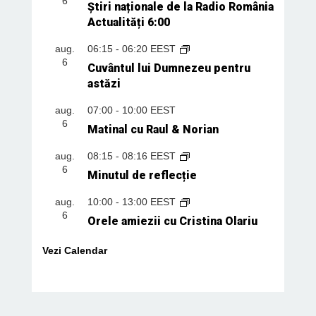
6
Știri naționale de la Radio România
Actualități 6:00
aug.
06:15
-
06:20
EEST
6
Cuvântul lui Dumnezeu pentru
astăzi
aug.
07:00
-
10:00
EEST
6
Matinal cu Raul & Norian
aug.
08:15
-
08:16
EEST
6
Minutul de reflecție
aug.
10:00
-
13:00
EEST
6
Orele amiezii cu Cristina Olariu
Vezi Calendar