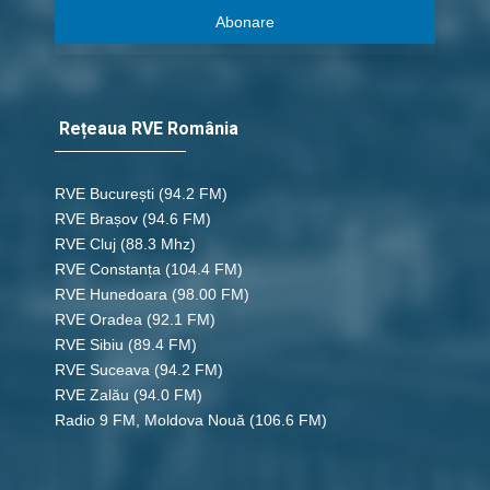
Abonare
Rețeaua RVE România
RVE București
(94.2 FM)
RVE Brașov (94.6 FM)
RVE Cluj
(88.3 Mhz)
RVE Constanța
(104.4 FM)
RVE Hunedoara
(98.00 FM)
RVE Oradea
(92.1 FM)
RVE Sibiu
(89.4 FM)
RVE Suceava
(94.2 FM)
RVE Zalău
(94.0 FM)
Radio 9 FM, Moldova Nouă
(106.6 FM)