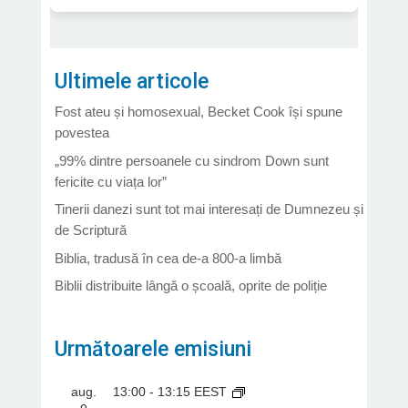
Ultimele articole
Fost ateu și homosexual, Becket Cook își spune
povestea
„99% dintre persoanele cu sindrom Down sunt
fericite cu viața lor”
Tinerii danezi sunt tot mai interesați de Dumnezeu și
de Scriptură
Biblia, tradusă în cea de-a 800-a limbă
Biblii distribuite lângă o școală, oprite de poliție
Următoarele emisiuni
aug.
13:00
-
13:15
EEST