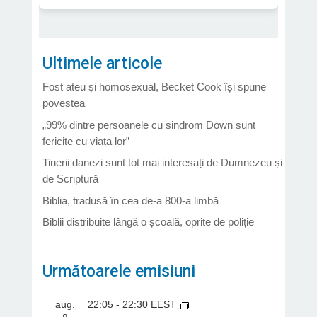
Ultimele articole
Fost ateu și homosexual, Becket Cook își spune
povestea
„99% dintre persoanele cu sindrom Down sunt
fericite cu viața lor”
Tinerii danezi sunt tot mai interesați de Dumnezeu și
de Scriptură
Biblia, tradusă în cea de-a 800-a limbă
Biblii distribuite lângă o școală, oprite de poliție
Următoarele emisiuni
aug.
22:05
-
22:30
EEST