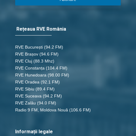
Rețeaua RVE România
RVE București
(94.2 FM)
RVE Brașov (94.6 FM)
RVE Cluj
(88.3 Mhz)
RVE Constanța
(104.4 FM)
RVE Hunedoara
(98.00 FM)
RVE Oradea
(92.1 FM)
RVE Sibiu
(89.4 FM)
RVE Suceava
(94.2 FM)
RVE Zalău
(94.0 FM)
Radio 9 FM, Moldova Nouă
(106.6 FM)
Informații legale