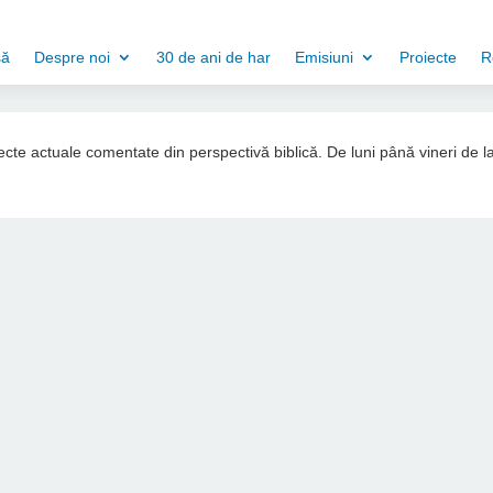
să
Despre noi
30 de ani de har
Emisiuni
Proiecte
R
ubiecte actuale comentate din perspectivă biblică. De luni până vineri de l