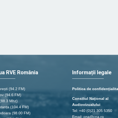
ua RVE România
Informații legale
rești
(94.2 FM)
Politica de confidențialit
ov (94.6 FM)
Consiliul Naţional al
(88.3 Mhz)
Audiovizualului
tanța
(104.4 FM)
Tel: +40 (0)21 305 5350
edoara
(98.00 FM)
Email: cna@cna.ro