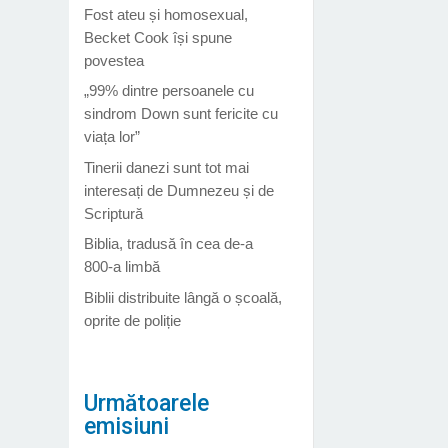
Fost ateu și homosexual,
Becket Cook își spune
povestea
„99% dintre persoanele cu
sindrom Down sunt fericite cu
viața lor”
Tinerii danezi sunt tot mai
interesați de Dumnezeu și de
Scriptură
Biblia, tradusă în cea de-a
800-a limbă
Biblii distribuite lângă o școală,
oprite de poliție
Următoarele
emisiuni