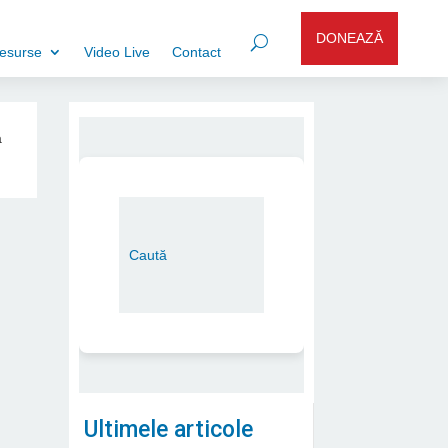
DONEAZĂ
esurse
Video Live
Contact
a
Ultimele articole