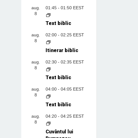
aug.
01:45
-
01:50
EEST
8
Text biblic
aug.
02:00
-
02:25
EEST
8
Itinerar biblic
aug.
02:30
-
02:35
EEST
8
Text biblic
aug.
04:00
-
04:05
EEST
8
Text biblic
aug.
04:20
-
04:25
EEST
8
Cuvântul lui