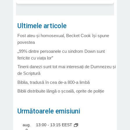
Ultimele articole
Fost ateu și homosexual, Becket Cook își spune
povestea
„99% dintre persoanele cu sindrom Down sunt
fericite cu viața lor”
Tinerii danezi sunt tot mai interesați de Dumnezeu și
de Scriptură
Biblia, tradusă în cea de-a 800-a limbă
Biblii distribuite lângă o școală, oprite de poliție
Următoarele emisiuni
aug.
13:00
-
13:15
EEST