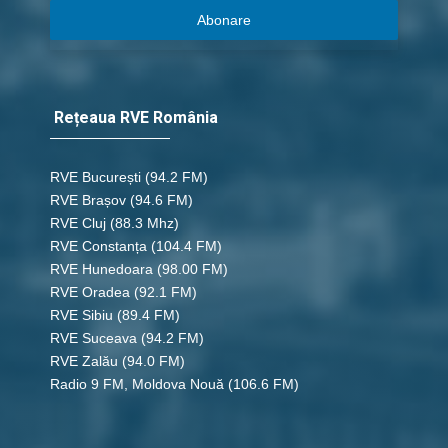
Abonare
Rețeaua RVE România
RVE București
(94.2 FM)
RVE Brașov (94.6 FM)
RVE Cluj
(88.3 Mhz)
RVE Constanța
(104.4 FM)
RVE Hunedoara
(98.00 FM)
RVE Oradea
(92.1 FM)
RVE Sibiu
(89.4 FM)
RVE Suceava
(94.2 FM)
RVE Zalău
(94.0 FM)
Radio 9 FM, Moldova Nouă
(106.6 FM)