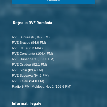
Rețeaua RVE România
RVE București
(94.2 FM)
RVE Brașov (94.6 FM)
RVE Cluj
(88.3 Mhz)
RVE Constanța
(104.4 FM)
RVE Hunedoara
(98.00 FM)
RVE Oradea
(92.1 FM)
RVE Sibiu
(89.4 FM)
RVE Suceava
(94.2 FM)
RVE Zalău
(94.0 FM)
Radio 9 FM, Moldova Nouă
(106.6 FM)
Informații legale