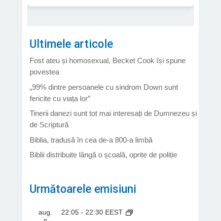
Ultimele articole
Fost ateu și homosexual, Becket Cook își spune
povestea
„99% dintre persoanele cu sindrom Down sunt
fericite cu viața lor”
Tinerii danezi sunt tot mai interesați de Dumnezeu și
de Scriptură
Biblia, tradusă în cea de-a 800-a limbă
Biblii distribuite lângă o școală, oprite de poliție
Următoarele emisiuni
aug.
22:05
-
22:30
EEST