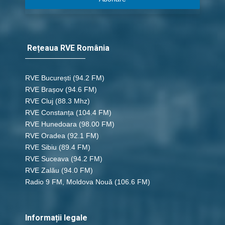
Rețeaua RVE România
RVE București
(94.2 FM)
RVE Brașov (94.6 FM)
RVE Cluj
(88.3 Mhz)
RVE Constanța
(104.4 FM)
RVE Hunedoara
(98.00 FM)
RVE Oradea
(92.1 FM)
RVE Sibiu
(89.4 FM)
RVE Suceava
(94.2 FM)
RVE Zalău
(94.0 FM)
Radio 9 FM, Moldova Nouă
(106.6 FM)
Informații legale