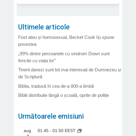
Ultimele articole
Fost ateu și homosexual, Becket Cook își spune
povestea
„99% dintre persoanele cu sindrom Down sunt
fericite cu viața lor”
Tinerii danezi sunt tot mai interesați de Dumnezeu și
de Scriptură
Biblia, tradusă în cea de-a 800-a limbă
Biblii distribuite lângă o școală, oprite de poliție
Următoarele emisiuni
aug.
01:45
-
01:50
EEST