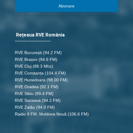
Abonare
Rețeaua RVE România
RVE București
(94.2 FM)
RVE Brașov (94.6 FM)
RVE Cluj
(88.3 Mhz)
RVE Constanța
(104.4 FM)
RVE Hunedoara
(98.00 FM)
RVE Oradea
(92.1 FM)
RVE Sibiu
(89.4 FM)
RVE Suceava
(94.2 FM)
RVE Zalău
(94.0 FM)
Radio 9 FM, Moldova Nouă
(106.6 FM)