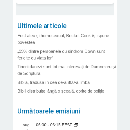
Ultimele articole
Fost ateu și homosexual, Becket Cook își spune
povestea
„99% dintre persoanele cu sindrom Down sunt
fericite cu viața lor”
Tinerii danezi sunt tot mai interesați de Dumnezeu și
de Scriptură
Biblia, tradusă în cea de-a 800-a limbă
Biblii distribuite lângă o școală, oprite de poliție
Următoarele emisiuni
aug.
06:00
-
06:15
EEST