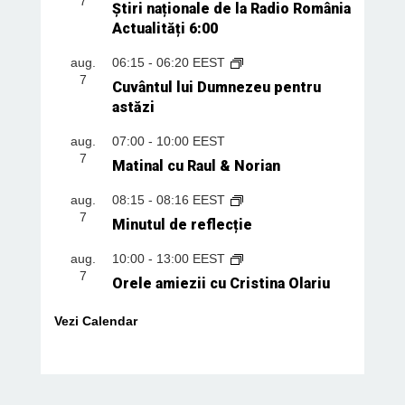
7
Știri naționale de la Radio România
Actualități 6:00
aug.
06:15
-
06:20
EEST
7
Cuvântul lui Dumnezeu pentru
astăzi
aug.
07:00
-
10:00
EEST
7
Matinal cu Raul & Norian
aug.
08:15
-
08:16
EEST
7
Minutul de reflecție
aug.
10:00
-
13:00
EEST
7
Orele amiezii cu Cristina Olariu
Vezi Calendar