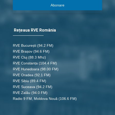
Abonare
Rețeaua RVE România
RVE București
(94.2 FM)
RVE Brașov (94.6 FM)
RVE Cluj
(88.3 Mhz)
RVE Constanța
(104.4 FM)
RVE Hunedoara
(98.00 FM)
RVE Oradea
(92.1 FM)
RVE Sibiu
(89.4 FM)
RVE Suceava
(94.2 FM)
RVE Zalău
(94.0 FM)
Radio 9 FM, Moldova Nouă
(106.6 FM)