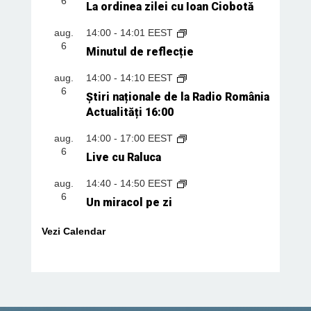
6
La ordinea zilei cu Ioan Ciobotă
aug.
14:00
-
14:01
EEST
6
Minutul de reflecție
aug.
14:00
-
14:10
EEST
6
Știri naționale de la Radio România
Actualități 16:00
aug.
14:00
-
17:00
EEST
6
Live cu Raluca
aug.
14:40
-
14:50
EEST
6
Un miracol pe zi
Vezi Calendar