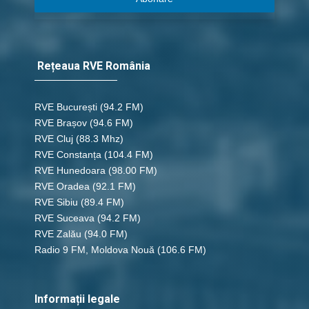
Rețeaua RVE România
RVE București
(94.2 FM)
RVE Brașov (94.6 FM)
RVE Cluj
(88.3 Mhz)
RVE Constanța
(104.4 FM)
RVE Hunedoara
(98.00 FM)
RVE Oradea
(92.1 FM)
RVE Sibiu
(89.4 FM)
RVE Suceava
(94.2 FM)
RVE Zalău
(94.0 FM)
Radio 9 FM, Moldova Nouă
(106.6 FM)
Informații legale