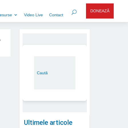
DONEAZĂ
esurse
Video Live
Contact
a
Ultimele articole