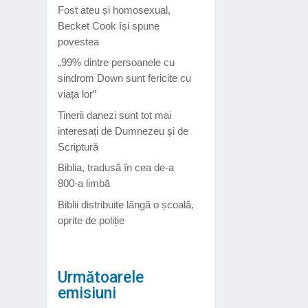
Fost ateu și homosexual,
Becket Cook își spune
povestea
„99% dintre persoanele cu
sindrom Down sunt fericite cu
viața lor”
Tinerii danezi sunt tot mai
interesați de Dumnezeu și de
Scriptură
Biblia, tradusă în cea de-a
800-a limbă
Biblii distribuite lângă o școală,
oprite de poliție
Următoarele
emisiuni