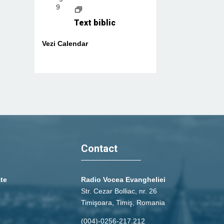
9
Text biblic
Vezi Calendar
Contact
ate
Radio Vocea Evangheliei
Str. Cezar Bolliac, nr. 26
Timişoara, Timiş, Romania
(004)-0256-217.212