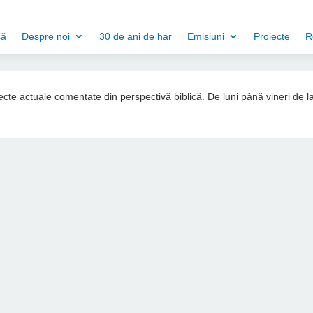
să
Despre noi
30 de ani de har
Emisiuni
Proiecte
R
ubiecte actuale comentate din perspectivă biblică. De luni până vineri de l