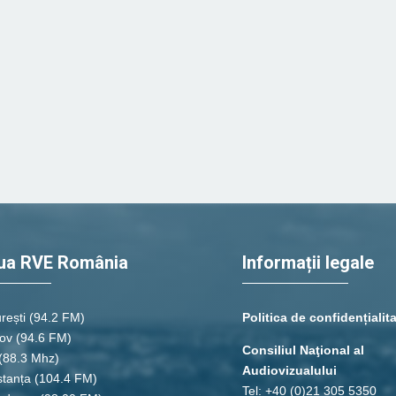
ua RVE România
Informații legale
rești
(94.2 FM)
Politica de confidențialit
ov (94.6 FM)
Consiliul Naţional al
(88.3 Mhz)
Audiovizualului
tanța
(104.4 FM)
Tel: +40 (0)21 305 5350