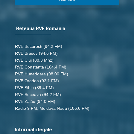
Rețeaua RVE România
RVE București
(94.2 FM)
RVE Brașov (94.6 FM)
RVE Cluj
(88.3 Mhz)
RVE Constanța
(104.4 FM)
RVE Hunedoara
(98.00 FM)
RVE Oradea
(92.1 FM)
RVE Sibiu
(89.4 FM)
RVE Suceava
(94.2 FM)
RVE Zalău
(94.0 FM)
Radio 9 FM, Moldova Nouă
(106.6 FM)
Informații legale