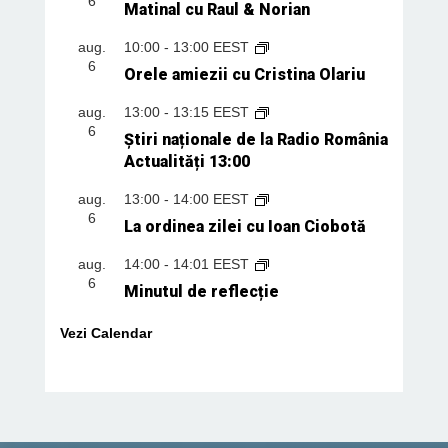
6
Matinal cu Raul & Norian
aug.
10:00
-
13:00
EEST
6
Orele amiezii cu Cristina Olariu
aug.
13:00
-
13:15
EEST
6
Știri naționale de la Radio România
Actualități 13:00
aug.
13:00
-
14:00
EEST
6
La ordinea zilei cu Ioan Ciobotă
aug.
14:00
-
14:01
EEST
6
Minutul de reflecție
Vezi Calendar