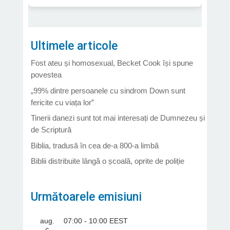
Ultimele articole
Fost ateu și homosexual, Becket Cook își spune
povestea
„99% dintre persoanele cu sindrom Down sunt
fericite cu viața lor”
Tinerii danezi sunt tot mai interesați de Dumnezeu și
de Scriptură
Biblia, tradusă în cea de-a 800-a limbă
Biblii distribuite lângă o școală, oprite de poliție
Următoarele emisiuni
aug.
07:00
-
10:00
EEST