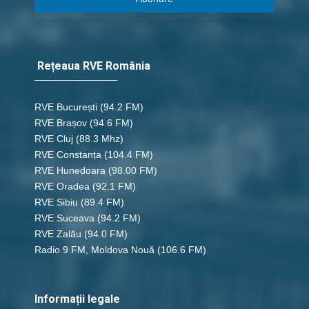
Rețeaua RVE România
RVE București
(94.2 FM)
RVE Brașov (94.6 FM)
RVE Cluj
(88.3 Mhz)
RVE Constanța
(104.4 FM)
RVE Hunedoara
(98.00 FM)
RVE Oradea
(92.1 FM)
RVE Sibiu
(89.4 FM)
RVE Suceava
(94.2 FM)
RVE Zalău
(94.0 FM)
Radio 9 FM, Moldova Nouă
(106.6 FM)
Informații legale