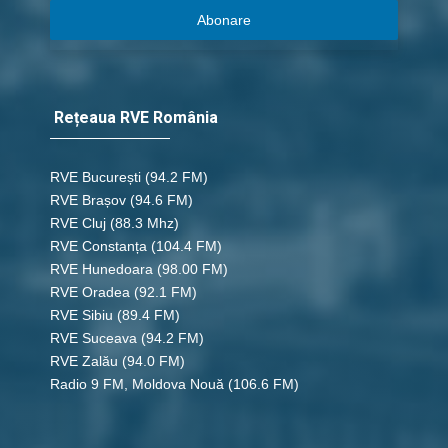
Abonare
Rețeaua RVE România
RVE București
(94.2 FM)
RVE Brașov (94.6 FM)
RVE Cluj
(88.3 Mhz)
RVE Constanța
(104.4 FM)
RVE Hunedoara
(98.00 FM)
RVE Oradea
(92.1 FM)
RVE Sibiu
(89.4 FM)
RVE Suceava
(94.2 FM)
RVE Zalău
(94.0 FM)
Radio 9 FM, Moldova Nouă
(106.6 FM)