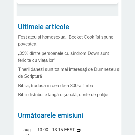
Ultimele articole
Fost ateu și homosexual, Becket Cook își spune
povestea
„99% dintre persoanele cu sindrom Down sunt
fericite cu viața lor”
Tinerii danezi sunt tot mai interesați de Dumnezeu și
de Scriptură
Biblia, tradusă în cea de-a 800-a limbă
Biblii distribuite lângă o școală, oprite de poliție
Următoarele emisiuni
aug.
13:00
-
13:15
EEST