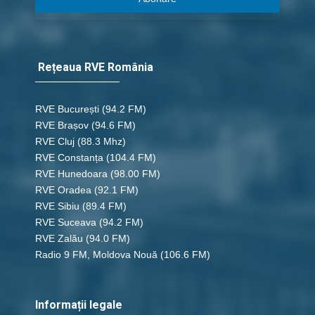
Rețeaua RVE România
RVE București
(94.2 FM)
RVE Brașov (94.6 FM)
RVE Cluj
(88.3 Mhz)
RVE Constanța
(104.4 FM)
RVE Hunedoara
(98.00 FM)
RVE Oradea
(92.1 FM)
RVE Sibiu
(89.4 FM)
RVE Suceava
(94.2 FM)
RVE Zalău
(94.0 FM)
Radio 9 FM, Moldova Nouă
(106.6 FM)
Informații legale