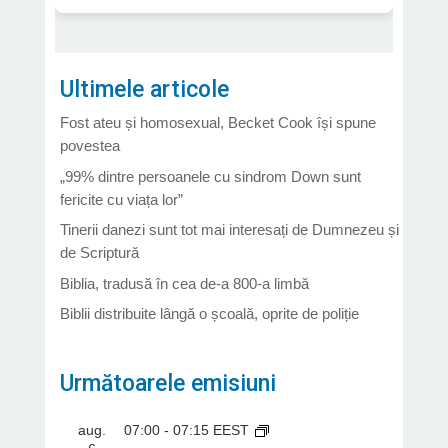
Ultimele articole
Fost ateu și homosexual, Becket Cook își spune
povestea
„99% dintre persoanele cu sindrom Down sunt
fericite cu viața lor”
Tinerii danezi sunt tot mai interesați de Dumnezeu și
de Scriptură
Biblia, tradusă în cea de-a 800-a limbă
Biblii distribuite lângă o școală, oprite de poliție
Următoarele emisiuni
aug.
07:00
-
07:15
EEST